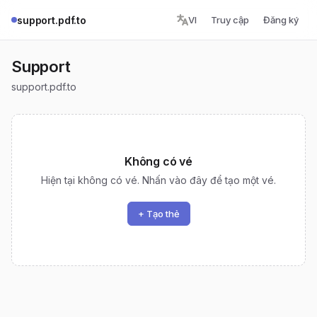
support.pdf.to
VI
Truy cập
Đăng ký
Support
support.pdf.to
Không có vé
Hiện tại không có vé. Nhấn vào đây để tạo một vé.
+ Tạo thẻ