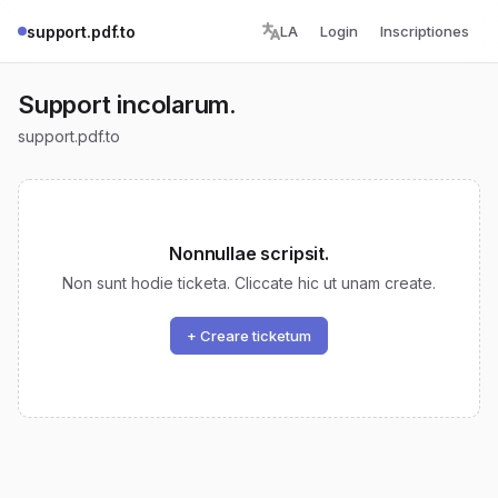
support.pdf.to
LA
Login
Inscriptiones
Support incolarum.
support.pdf.to
Nonnullae scripsit.
Non sunt hodie ticketa. Cliccate hic ut unam create.
+ Creare ticketum