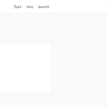
AZ
Giriş
Qeyd Et